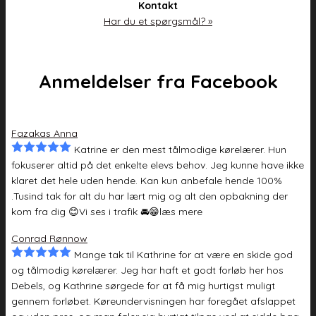
Kontakt
Har du et spørgsmål? »
Anmeldelser fra Facebook
Fazakas Anna
Katrine er den mest tålmodige kørelærer. Hun
fokuserer altid på det enkelte elevs behov. Jeg kunne have ikke
klaret det hele uden hende. Kan kun
anbefale hende 100%
.Tusind tak for alt du har lært mig og alt den opbakning der
kom fra dig 😊Vi ses i trafik 🚘😁
læs mere
Conrad Rønnow
Mange tak til Kathrine for at være en skide god
og tålmodig kørelærer. Jeg har haft et godt forløb her hos
Debels, og Kathrine sørgede for at
få mig hurtigst muligt
gennem forløbet. Køreundervisningen har foregået afslappet