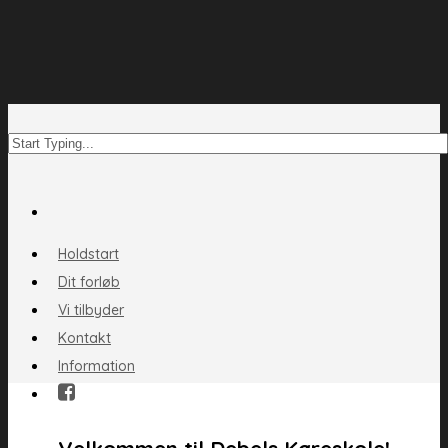
Holdstart
Dit forløb
Vi tilbyder
Kontakt
Information
Velkommen til Debels Køreskole!