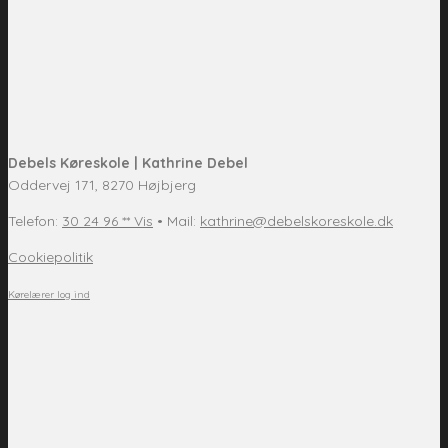
Debels Køreskole | Kathrine Debel
Oddervej 171, 8270 Højbjerg
Telefon:
30 24 96 ** Vis
• Mail:
kathrine@debelskoreskole.dk
Cookiepolitik
Kørelærer log ind