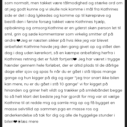
som normalt, men takket være tålmodighed og stærke ord om
at jeg godt kunne og vi skulle nok komme i mål fra Kathrines
side er det i dag lykkedes og komme op til køreprøve og
bestå den i første forsøg takket være Kathrines hjælp,
opbakning og omsorg.Kathrine er en yderst skøn person let til
smil, grin og søde kommentarer som virkelig smitter af på
andre.❤️Jeg er næsten sikker på hvis ikke jeg var blevet
anbefalet Kathrine havde jeg den gang givet op og stået den
dag i dag uden kørerkort, så en kæmpe anbefaling herfra i
Kathrines retning det er fuldt fortjent❤️ Jeg har været i trygge
hænder gennem hele forløbet, der er altid plads til de dårlige
dage eller sjov og spas fx når du er gået i stå tilpas mange
gange og hun kigger på dig og siger “jeg tror snart ikke bilen
kan mere, nu er du gået i stå 10 gange” vi for kigget på
hinanden og griner helt vildt og trækker på smilebåndet begge
to så helt klart det bedste jeg har gjordt for mig var at vælge
Kathrine til at redde mig og samle mig op og få bygget en
masse selvtillid op sammen pga en masse ros og
anderkendelse så tak for dig og alle de hyggelige stunder i
bilen❤️☀️
læs mere