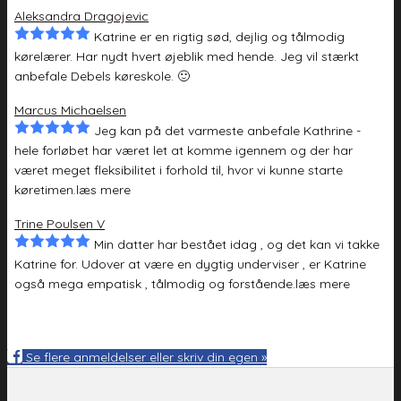
Aleksandra Dragojevic
Katrine er en rigtig sød, dejlig og tålmodig
kørelærer. Har nydt hvert øjeblik med hende. Jeg vil stærkt
anbefale Debels køreskole. 🙂
Marcus Michaelsen
Jeg kan på det varmeste anbefale Kathrine -
hele forløbet har været let at komme igennem og der har
været meget fleksibilitet i forhold til, hvor
vi kunne starte
køretimen.
læs mere
Trine Poulsen V
Min datter har bestået idag , og det kan vi takke
Katrine for. Udover at være en dygtig underviser , er Katrine
også mega empatisk , tålmodig og
forstående.
læs mere
Se flere anmeldelser eller skriv din egen »