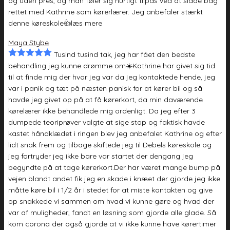
og uden pres, og man føler sig hurtigt tilpas ved at sidde bag
rettet med Kathrine som kørerlærer. Jeg anbefaler stærkt
denne køreskole👍
læs mere
Maya Stybe
Tusind tusind tak, jeg har fået den bedste
behandling jeg kunne drømme om☀️Kathrine har givet sig tid
til at finde mig der hvor jeg var da jeg
kontaktede hende, jeg
var i panik og tæt på næsten panisk for at kører bil og så
havde jeg givet op på at få kørerkort, da min daværende
kørelærer ikke behandlede mig ordenligt. Da jeg efter 3
dumpede teoriprøver valgte at sige stop og faktisk havde
kastet håndklædet i ringen blev jeg anbefalet Kathrine og efter
lidt snak frem og tilbage skiftede jeg til Debels køreskole og
jeg fortryder jeg ikke bare var startet der dengang jeg
begyndte på at tage kørerkort.Der har været mange bump på
vejen blandt andet fik jeg en skade i knæet der gjorde jeg ikke
måtte køre bil i 1/2 år i stedet for at miste kontakten og give
op snakkede vi sammen om hvad vi kunne gøre og hvad der
var af muligheder, fandt en løsning som gjorde alle glade. Så
kom corona der også gjorde at vi ikke kunne have kørertimer